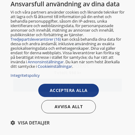
Ansvarsfull användning av dina data
NORSK
Vi och våra partners använder cookies och liknande tekniker för
Engångsköp
att lagra och få åtkomst till information på din enhet och
behandla personuppgifter, såsom din IP-adress, unika
Engångsköp 60 dagar
identifierare och webbläsningsdata, för personanpassade
annonser och innehåll, mätning av annonser och innehåll,
publikinsikter och förbättring av tjänster.
Tredjepartsleverantörer (16)
kan också behandla dina data för
dessa och andra ändamål, inklusive användning av exakta
geolokaliseringsdata och enhetsegenskaper. Dina val gäller
endast för denna webbplats. Vissa leverantörer kan förlita sig
på berättigat intresse i stället för samtycke; du har rätt att
Köp för
invända i
Annonsinställningar
. Du kan när som helst återkalla
598 kr
/ paket
ditt samtycke i
Cookieinställningar
.
Totalt: 598 kr
Integritetspolicy
KÖP NU!
ACCEPTERA ALLA
Gratis frakt
AVVISA ALLT
VISA DETALJER