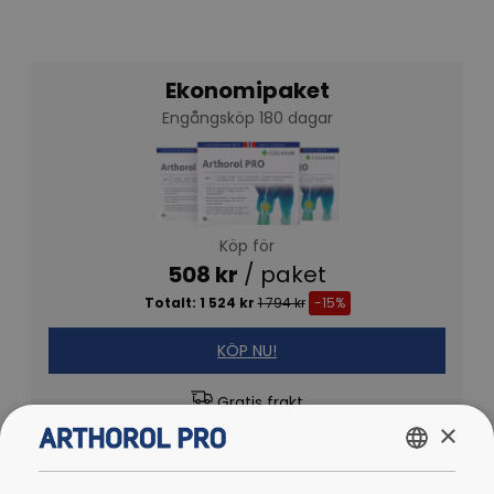
Ekonomipaket
Engångsköp 180 dagar
Köp för
508 kr
/ paket
Totalt: 1 524 kr
1 794 kr
-15%
KÖP NU!
Gratis frakt
×
SWEDISH